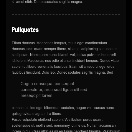
sit amet nibh. Donec sodales sagittis magna.
Pullquotes
Etiam rhoncus. Maecenas tempus, tellus eget condimentum
rhoncus, sem quam semper libero, sit amet adipiscing sem neque
sed ipsum. Nam quam nunc, blandit vel, luctus pulvinar, hendrerit
id, lorem. Maecenas nec odio et ante tincidunt tempus. Donec vitae
sapien ut libero venenatis faucibus. Etiam sit amet orci eget eros
faucibus tincidunt. Duis leo.
Donec sodales sagittis magna. Sed
Cogna consequat consequat
consectetur, arcu seat ligula elit sed
meseqcipit lorem.
consequat, leo eget bibendum sodales, augue velit cursus nunc,
quis gravida magna mi a libero.
Fusce vulputate eleifend sapien. Vestibulum purus quam,
scelerisque ut, mollis sed, nonummy id, metus. Nullam accumsan
lorem in dui. Cras ultricies mi eu turpis hendrerit fringilla. Vestibulum