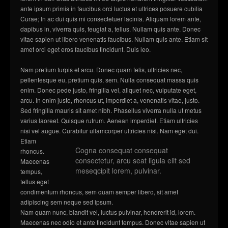
ante ipsum primis in faucibus orci luctus et ultrices posuere cubilia
Curae; In ac dui quis mi consectetuer lacinia. Aliquam lorem ante,
dapibus in, viverra quis, feugiat a, tellus. Nullam quis ante. Donec
vitae sapien ut libero venenatis faucibus. Nullam quis ante. Etiam sit
amet orci eget eros faucibus tincidunt. Duis leo.
Nam pretium turpis et arcu. Donec quam felis, ultricies nec,
pellentesque eu, pretium quis, sem. Nulla consequat massa quis
enim. Donec pede justo, fringilla vel, aliquet nec, vulputate eget,
arcu. In enim justo, rhoncus ut, imperdiet a, venenatis vitae, justo.
Sed fringilla mauris sit amet nibh. Phasellus viverra nulla ut metus
varius laoreet. Quisque rutrum. Aenean imperdiet. Etiam ultricies
nisi vel augue. Curabitur ullamcorper ultricies nisi. Nam eget dui.
Etiam
Cogna consequat consequat
rhoncus.
consectetur, arcu seat ligula elit sed
Maecenas
meseqcipit lorem, pulvinar.
tempus,
tellus eget
condimentum rhoncus, sem quam semper libero, sit amet
adipiscing sem neque sed ipsum.
Nam quam nunc, blandit vel, luctus pulvinar, hendrerit id, lorem.
Maecenas nec odio et ante tincidunt tempus. Donec vitae sapien ut