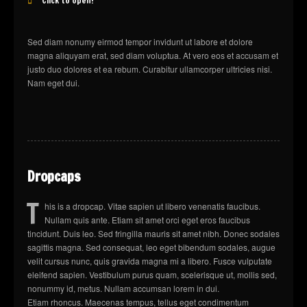
Click to open!
Sed diam nonumy eirmod tempor invidunt ut labore et dolore
magna aliquyam erat, sed diam voluptua. At vero eos et accusam et
justo duo dolores et ea rebum. Curabitur ullamcorper ultricies nisi.
Nam eget dui.
Dropcaps
T
his is a dropcap. Vitae sapien ut libero venenatis faucibus.
Nullam quis ante. Etiam sit amet orci eget eros faucibus
tincidunt. Duis leo. Sed fringilla mauris sit amet nibh. Donec sodales
sagittis magna. Sed consequat, leo eget bibendum sodales, augue
velit cursus nunc, quis gravida magna mi a libero. Fusce vulputate
eleifend sapien. Vestibulum purus quam, scelerisque ut, mollis sed,
nonummy id, metus. Nullam accumsan lorem in dui.
Etiam rhoncus. Maecenas tempus, tellus eget condimentum